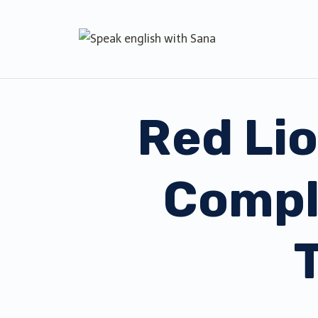
Skip
to
content
Red Lio
Compl