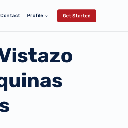
Contact
Profile
Get Started
 Vistazo
quinas
s