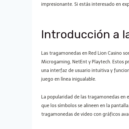
impresionante. Si estás interesado en ex
Introducción a 
Las tragamonedas en Red Lion Casino son
Microgaming, NetEnt y Playtech. Estos p
una interfaz de usuario intuitiva y func
juego en línea inigualable.
La popularidad de las tragamonedas en el
que los símbolos se alineen en la pantall
tragamonedas de video con gráficos avan