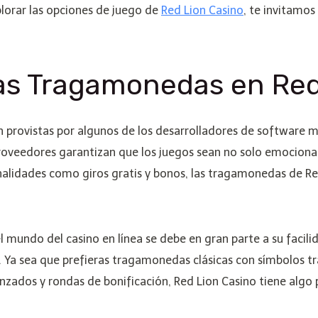
plorar las opciones de juego de
Red Lion Casino
, te invitamos
las Tragamonedas en Red
 provistas por algunos de los desarrolladores de software m
roveedores garantizan que los juegos sean no solo emocionan
ionalidades como giros gratis y bonos, las tragamonedas de R
 mundo del casino en línea se debe en gran parte a su facili
a. Ya sea que prefieras tragamonedas clásicas con símbolos tr
zados y rondas de bonificación, Red Lion Casino tiene algo 