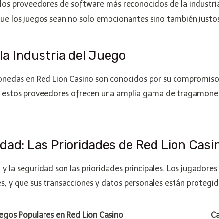
 los proveedores de software más reconocidos de la industri
ue los juegos sean no solo emocionantes sino también justos
a Industria del Juego
edas en Red Lion Casino son conocidos por su compromiso c
os, estos proveedores ofrecen una amplia gama de tragamoned
idad: Las Prioridades de Red Lion Casi
d y la seguridad son las prioridades principales. Los jugadore
s, y que sus transacciones y datos personales están protegid
egos Populares en Red Lion Casino
Ca