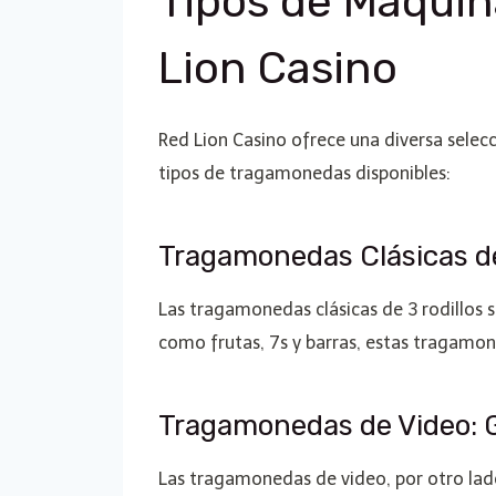
Tipos de Máqui
Lion Casino
Red Lion Casino ofrece una diversa selec
tipos de tragamonedas disponibles:
Tragamonedas Clásicas de 
Las tragamonedas clásicas de 3 rodillos s
como frutas, 7s y barras, estas tragamo
Tragamonedas de Video: G
Las tragamonedas de video, por otro lad