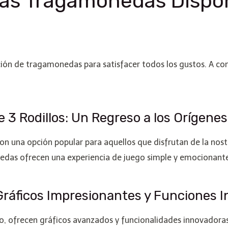
nas Tragamonedas Dispon
ción de tragamonedas para satisfacer todos los gustos. A con
3 Rodillos: Un Regreso a los Orígenes
on una opción popular para aquellos que disfrutan de la nost
nedas ofrecen una experiencia de juego simple y emocionant
ráficos Impresionantes y Funciones 
o, ofrecen gráficos avanzados y funcionalidades innovadoras