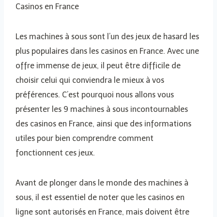
Casinos en France
Les machines à sous sont l’un des jeux de hasard les
plus populaires dans les casinos en France. Avec une
offre immense de jeux, il peut être difficile de
choisir celui qui conviendra le mieux à vos
préférences. C’est pourquoi nous allons vous
présenter les 9 machines à sous incontournables
des casinos en France, ainsi que des informations
utiles pour bien comprendre comment
fonctionnent ces jeux.
Avant de plonger dans le monde des machines à
sous, il est essentiel de noter que les casinos en
ligne sont autorisés en France, mais doivent être