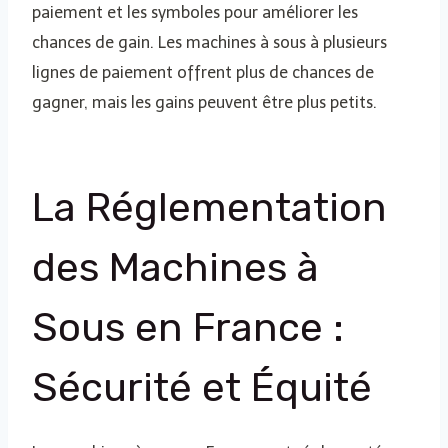
paiement et les symboles pour améliorer les
chances de gain. Les machines à sous à plusieurs
lignes de paiement offrent plus de chances de
gagner, mais les gains peuvent être plus petits.
La Réglementation
des Machines à
Sous en France :
Sécurité et Équité