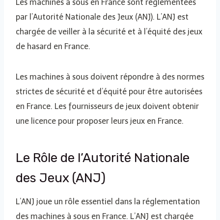
Les machines à sous en France sont réglementées
par l’Autorité Nationale des Jeux (ANJ). L’ANJ est
chargée de veiller à la sécurité et à l’équité des jeux
de hasard en France.
Les machines à sous doivent répondre à des normes
strictes de sécurité et d’équité pour être autorisées
en France. Les fournisseurs de jeux doivent obtenir
une licence pour proposer leurs jeux en France.
Le Rôle de l’Autorité Nationale
des Jeux (ANJ)
L’ANJ joue un rôle essentiel dans la réglementation
des machines à sous en France. L’ANJ est chargée