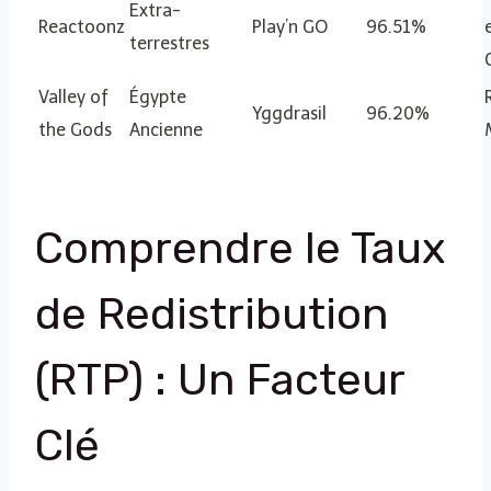
Extra-
Reactoonz
Play’n GO
96.51%
terrestres
Valley of
Égypte
Yggdrasil
96.20%
the Gods
Ancienne
Comprendre le Taux
de Redistribution
(RTP) : Un Facteur
Clé