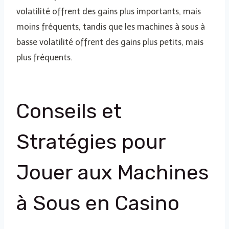
volatilité offrent des gains plus importants, mais
moins fréquents, tandis que les machines à sous à
basse volatilité offrent des gains plus petits, mais
plus fréquents.
Conseils et
Stratégies pour
Jouer aux Machines
à Sous en Casino