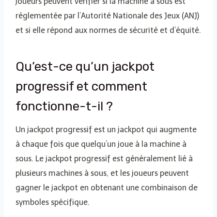
joueurs peuvent vérifier si la machine à sous est
réglementée par l’Autorité Nationale des Jeux (ANJ)
et si elle répond aux normes de sécurité et d’équité.
Qu’est-ce qu’un jackpot
progressif et comment
fonctionne-t-il ?
Un jackpot progressif est un jackpot qui augmente
à chaque fois que quelqu’un joue à la machine à
sous. Le jackpot progressif est généralement lié à
plusieurs machines à sous, et les joueurs peuvent
gagner le jackpot en obtenant une combinaison de
symboles spécifique.