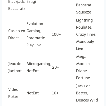
Blackjack,
Ezugi
Baccarat
Baccarat)
Squeeze
Lightning
Evolution
Roulette,
Casino en
Gaming,
100+
Crazy Time,
Direct
Pragmatic
Monopoly
Play Live
Live
Mega
Jeux de
Microgaming,
Moolah,
20+
Jackpot
NetEnt
Divine
Fortune
Jacks or
Vidéo
NetEnt
10+
Better,
Poker
Deuces Wild