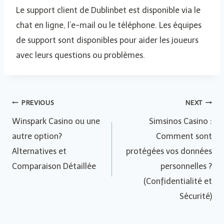
Le support client de Dublinbet est disponible via le
chat en ligne, l’e-mail ou le téléphone. Les équipes
de support sont disponibles pour aider les joueurs
avec leurs questions ou problèmes.
Post
PREVIOUS
NEXT
Winspark Casino ou une
Simsinos Casino :
navigation
autre option?
Comment sont
Alternatives et
protégées vos données
Comparaison Détaillée
personnelles ?
(Confidentialité et
Sécurité)