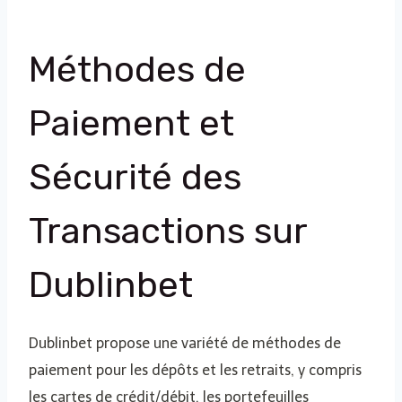
Méthodes de
Paiement et
Sécurité des
Transactions sur
Dublinbet
Dublinbet propose une variété de méthodes de
paiement pour les dépôts et les retraits, y compris
les cartes de crédit/débit, les portefeuilles