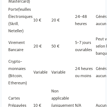
Mastercard)
Portefeuilles
Électroniques
24-48
Génér
10 €
20 €
(Skrill,
heures
aucun
Neteller)
Peut v
Virement
5-7 jours
20 €
50 €
selon 
Bancaire
ouvrables
banqu
Crypto-
monnaies
24 heures
Génér
Variable
Variable
(Bitcoin,
ou moins
aucun
Ethereum)
Non
Cartes
applicable
Prépayées
10 €
(uniquement
N/A
Aucun