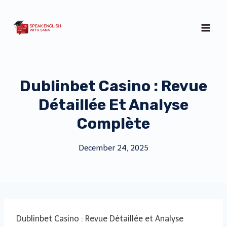
Skip
to
content
Dublinbet Casino : Revue
Détaillée Et Analyse
Complète
December 24, 2025
Dublinbet Casino : Revue Détaillée et Analyse