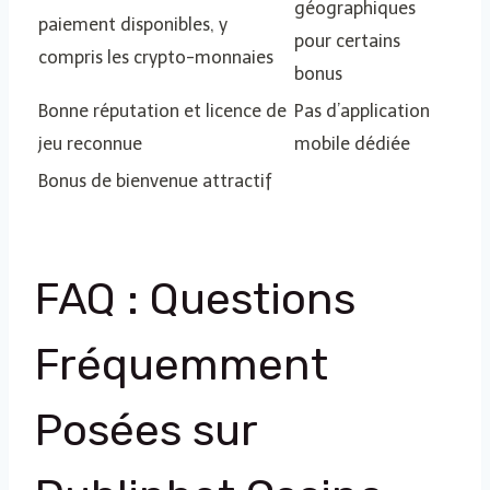
géographiques
paiement disponibles, y
pour certains
compris les crypto-monnaies
bonus
Bonne réputation et licence de
Pas d’application
jeu reconnue
mobile dédiée
Bonus de bienvenue attractif
FAQ : Questions
Fréquemment
Posées sur