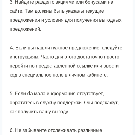
3. Найдите раздел с акциями или бонусами на
сайте. Там должны быть указаны текущие
предложения и условия для получения выгодных
предложений.
4. Если вы нашли нужное предложение, следуйте
инструкциям. Часто для этого достаточно просто
перейти по предоставленной ссылке или ввести
код в специальное поле в личном кабинете.
5. Если da мала информация отсутствует,
обратитесь в службу поддержки. Они подскажут,
как получить вашу выгоду.
6. Не забывайте отслеживать различные