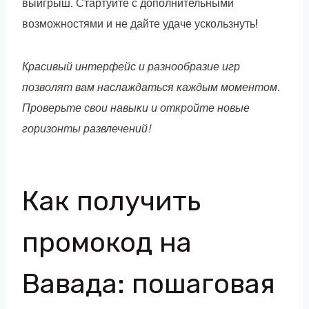
выигрыш. Стартуйте с дополнительными
возможностями и не дайте удаче ускользнуть!
Красивый интерфейс и разнообразие игр
позволят вам наслаждаться каждым моментом.
Проверьте свои навыки и откройте новые
горизонты развлечений!
Как получить
промокод на
Вавада: пошаговая