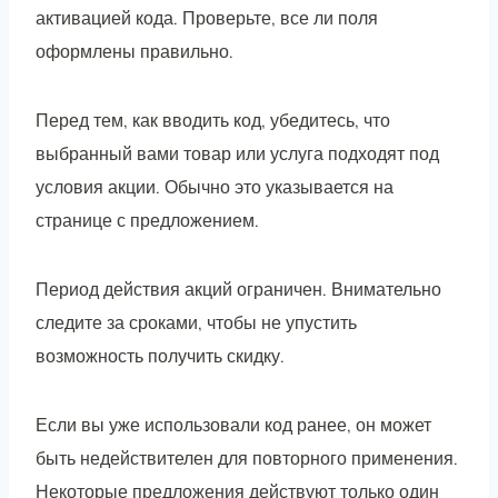
активацией кода. Проверьте, все ли поля
оформлены правильно.
Перед тем, как вводить код, убедитесь, что
выбранный вами товар или услуга подходят под
условия акции. Обычно это указывается на
странице с предложением.
Период действия акций ограничен. Внимательно
следите за сроками, чтобы не упустить
возможность получить скидку.
Если вы уже использовали код ранее, он может
быть недействителен для повторного применения.
Некоторые предложения действуют только один