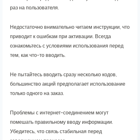
раз на пользователя.
Недостаточно внимательно читаем инструкции, что
приводит к ошибкам при активации. Всегда
ознакомьтесь с условиями использования перед
тем, как что-то вводить.
Не пытайтесь вводить сразу несколько кодов,
большинство акций предполагает использование
только одного на заказ.
Проблемы с интернет-соединением могут
помешать правильному вводу информации.
Убедитесь, что связь стабильная перед