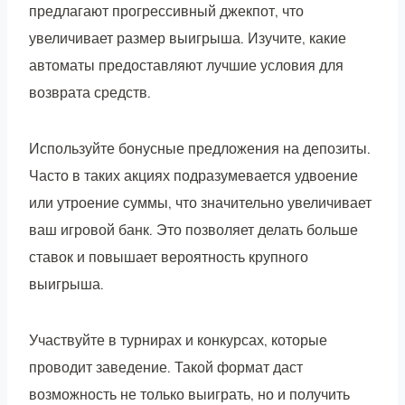
предлагают прогрессивный джекпот, что
увеличивает размер выигрыша. Изучите, какие
автоматы предоставляют лучшие условия для
возврата средств.
Используйте бонусные предложения на депозиты.
Часто в таких акциях подразумевается удвоение
или утроение суммы, что значительно увеличивает
ваш игровой банк. Это позволяет делать больше
ставок и повышает вероятность крупного
выигрыша.
Участвуйте в турнирах и конкурсах, которые
проводит заведение. Такой формат даст
возможность не только выиграть, но и получить