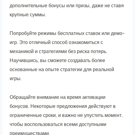
дополнительные бонусы или призы, даже не ставя
крупные суммы.
Попробуйте режимы бесплатных ставок или демо-
игр. Это отличный способ ознакомиться с
механикой и стратегиями без риска потерь.
Научившись, вы сможете создавать более
основанные на опыте стратегии для реальной
игры.
Обращайте внимание на время активации
бонусов. Некоторые предложения действуют в
ограниченные сроки, и важно не упустить момент,
чтобы воспользоваться всеми доступными
преимуществами.