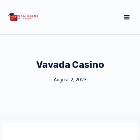
Skip
to
content
Vavada Casino
August 2, 2023