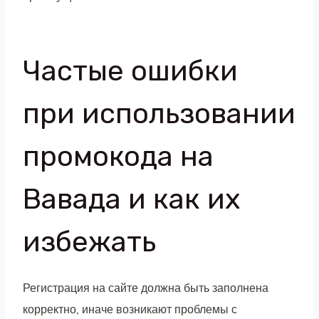
Частые ошибки
при использовании
промокода на
Вавада и как их
избежать
Регистрация на сайте должна быть заполнена
корректно, иначе возникают проблемы с